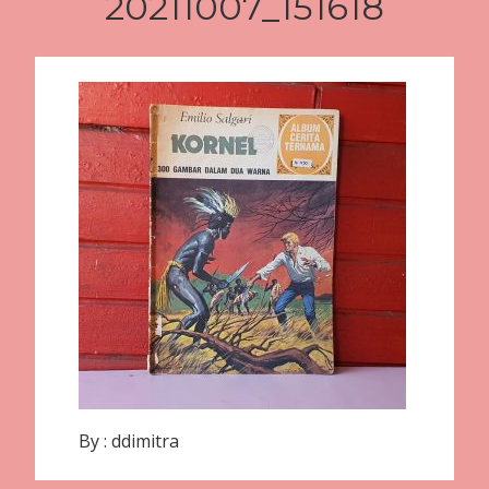
20211007_151618
By :
ddimitra