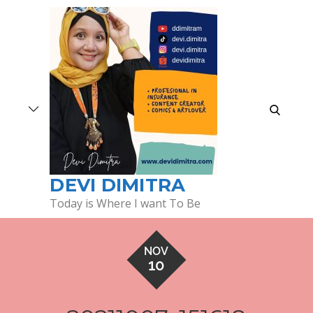
Skip
to
content
search
DEVI DIMITRA
Today is Where I want To Be
NOV
10